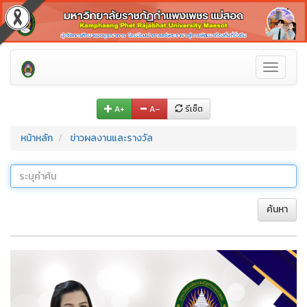
Toggle
navigati
A+
A–
รีเซ็ต
หน้าหลัก
ข่าวผลงานและรางวัล
ค้นหา