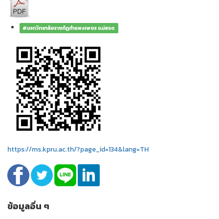
#มหาวิทยาลัยราชภัฏกำแพงเพชร แม่สอด
https://ms.kpru.ac.th/?page_id=134&lang=TH
ข้อมูลอื่น ๆ