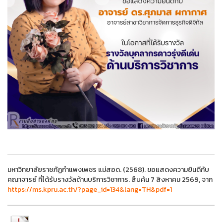
มหาวิทยาลัยราชภัฏกำแพงเพชร แม่สอด. (2568). ขอแสดงความยินดีกับ
คณาจารย์ ที่ได้รับรางวัลด้านบริการวิชาการ. สืบค้น 7 สิงหาคม 2569, จาก
https://ms.kpru.ac.th/?page_id=134&lang=TH&pdf=1