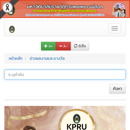
Toggle
navigati
A+
A–
รีเซ็ต
หน้าหลัก
ข่าวผลงานและรางวัล
ค้นหา