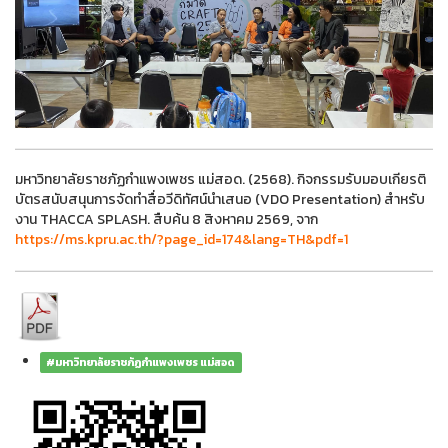
มหาวิทยาลัยราชภัฏกำแพงเพชร แม่สอด. (2568). กิจกรรมรับมอบเกียรติ
บัตรสนับสนุนการจัดทำสื่อวีดิทัศน์นำเสนอ (VDO Presentation) สำหรับ
งาน THACCA SPLASH. สืบค้น 8 สิงหาคม 2569, จาก
https://ms.kpru.ac.th/?page_id=174&lang=TH&pdf=1
#มหาวิทยาลัยราชภัฏกำแพงเพชร แม่สอด