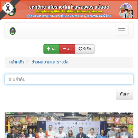
Toggle
navigati
A+
A–
รีเซ็ต
หน้าหลัก
ข่าวผลงานและรางวัล
ค้นหา