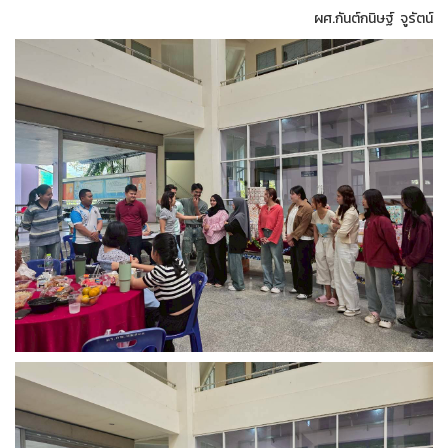
ผศ.กันต์กนิษฐ์ จูรัตน์