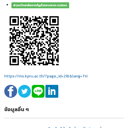
#มหาวิทยาลัยราชภัฏกำแพงเพชร แม่สอด
https://ms.kpru.ac.th/?page_id=216&lang=TH
ข้อมูลอื่น ๆ