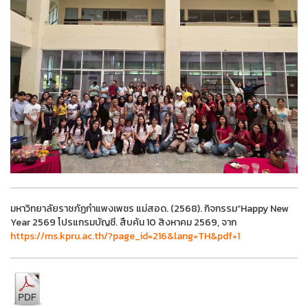
มหาวิทยาลัยราชภัฏกำแพงเพชร แม่สอด. (2568). กิจกรรม“Happy New
Year 2569 โปรแกรมบัญชี. สืบค้น 10 สิงหาคม 2569, จาก
https://ms.kpru.ac.th/?page_id=216&lang=TH&pdf=1