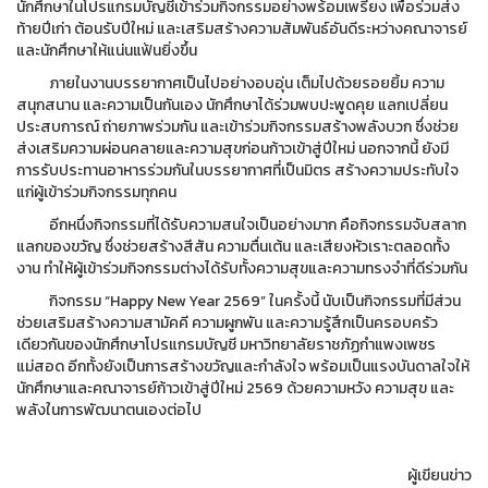
นักศึกษาในโปรแกรมบัญชีเข้าร่วมกิจกรรมอย่างพร้อมเพรียง เพื่อร่วมส่ง
ท้ายปีเก่า ต้อนรับปีใหม่ และเสริมสร้างความสัมพันธ์อันดีระหว่างคณาจารย์
และนักศึกษาให้แน่นแฟ้นยิ่งขึ้น
ภายในงานบรรยากาศเป็นไปอย่างอบอุ่น เต็มไปด้วยรอยยิ้ม ความ
สนุกสนาน และความเป็นกันเอง นักศึกษาได้ร่วมพบปะพูดคุย แลกเปลี่ยน
ประสบการณ์ ถ่ายภาพร่วมกัน และเข้าร่วมกิจกรรมสร้างพลังบวก ซึ่งช่วย
ส่งเสริมความผ่อนคลายและความสุขก่อนก้าวเข้าสู่ปีใหม่ นอกจากนี้ ยังมี
การรับประทานอาหารร่วมกันในบรรยากาศที่เป็นมิตร สร้างความประทับใจ
แก่ผู้เข้าร่วมกิจกรรมทุกคน
อีกหนึ่งกิจกรรมที่ได้รับความสนใจเป็นอย่างมาก คือกิจกรรมจับสลาก
แลกของขวัญ ซึ่งช่วยสร้างสีสัน ความตื่นเต้น และเสียงหัวเราะตลอดทั้ง
งาน ทำให้ผู้เข้าร่วมกิจกรรมต่างได้รับทั้งความสุขและความทรงจำที่ดีร่วมกัน
กิจกรรม “Happy New Year 2569” ในครั้งนี้ นับเป็นกิจกรรมที่มีส่วน
ช่วยเสริมสร้างความสามัคคี ความผูกพัน และความรู้สึกเป็นครอบครัว
เดียวกันของนักศึกษาโปรแกรมบัญชี มหาวิทยาลัยราชภัฏกำแพงเพชร
แม่สอด อีกทั้งยังเป็นการสร้างขวัญและกำลังใจ พร้อมเป็นแรงบันดาลใจให้
นักศึกษาและคณาจารย์ก้าวเข้าสู่ปีใหม่ 2569 ด้วยความหวัง ความสุข และ
พลังในการพัฒนาตนเองต่อไป
ผู้เขียนข่าว