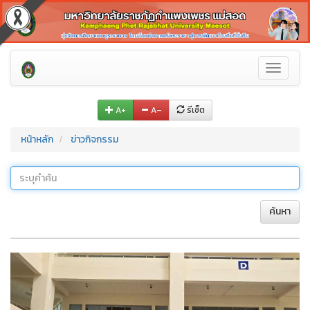
Toggle
navigati
A+
A–
รีเซ็ต
หน้าหลัก
ข่าวกิจกรรม
ค้นหา