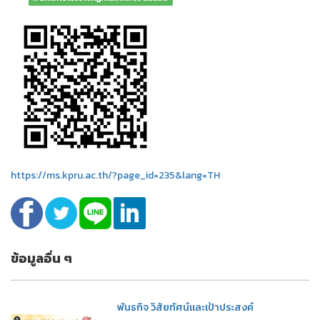
https://ms.kpru.ac.th/?page_id=235&lang=TH
ข้อมูลอื่น ๆ
พันธกิจ วิสัยทัศน์และเป้าประสงค์