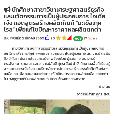
นักศึกษาสาขาวิชาเศรษฐศาสตร์ธุรกิจ
และนวัตกรรมการเป็นผู้ประกอบการ ไอเดีย
เจ๋ง ถอดสูตรสร้างผลิตภัณฑ์ “มะเขือเทศ
โรล” เพื่อแก้ไขปัญหาราคาผลผลิตตกต่ำ
เผยแพร่เมื่อ 5 มีนาคม 2569
20
605
Share
สาขาวิชาเศรษฐศาสตร์ธุรกิจและนวัตกรรมการเป็นผู้ประกอบการ
มหาวิทยาลัยราชภัฏกำแพงเพชร แม่สอด นำโดยผู้ช่วยศาสตราจารย์ ดร.ธีร
ศิลป์ กันธา ประธานโปรแกรมวิชา พร้อมด้วย ผู้ช่วยศาสตราจารย์
ดร.อังคณา ตาเสนา และอาจารย์สันติ คู่กระสังข์ นำนักศึกษาลงพื้นที่ เรียนรู้
จากสถานการณ์จริง และบริการวิชาการโดยการสร้างสรรค์ผลิตภัณฑ์จาก
มะเขือเทศ เพื่อตอบสนองต่อการแก้ไขปัญหาราคาผลผลิตมะเขือเทศตกต่ำ
ในบางฤตูกาลที่มีผลผลิตเยอะเกินความต้องการของตลาด
ข่าวโดย
อาจารย์สันติ คู่กระสังข์