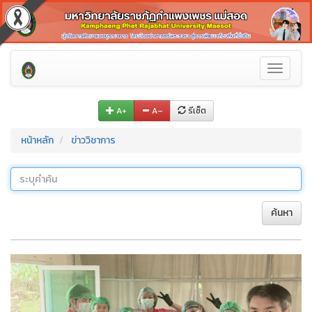
Toggle
navigati
A+
A–
รีเซ็ต
หน้าหลัก
ข่าววิชาการ
ค้นหา