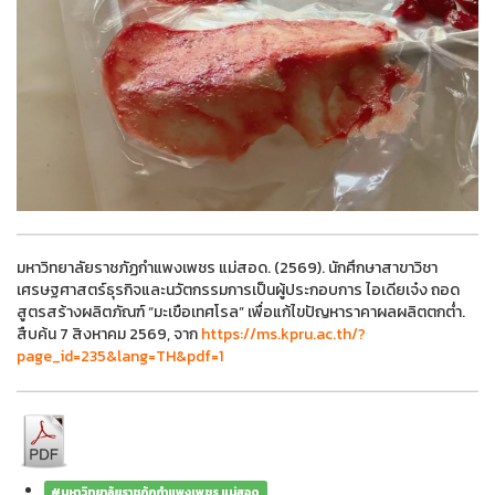
มหาวิทยาลัยราชภัฏกำแพงเพชร แม่สอด. (2569). นักศึกษาสาขาวิชา
เศรษฐศาสตร์ธุรกิจและนวัตกรรมการเป็นผู้ประกอบการ ไอเดียเจ๋ง ถอด
สูตรสร้างผลิตภัณฑ์ “มะเขือเทศโรล” เพื่อแก้ไขปัญหาราคาผลผลิตตกต่ำ.
สืบค้น 7 สิงหาคม 2569, จาก
https://ms.kpru.ac.th/?
page_id=235&lang=TH&pdf=1
#มหาวิทยาลัยราชภัฏกำแพงเพชร แม่สอด