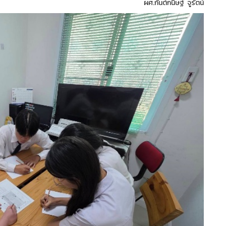
ผศ.กันต์กนิษฐ์ จูรัตน์