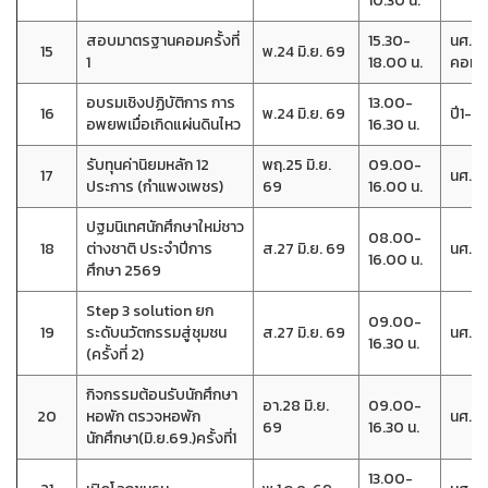
10.30 น.
สอบมาตรฐานคอมครั้งที่
15.30-
นศ.ที
15
พ.24 มิ.ย. 69
1
18.00 น.
คอม
อบรมเชิงปฏิบัติการ การ
13.00-
16
พ.24 มิ.ย. 69
ปี1-4(
อพยพเมื่อเกิดแผ่นดินไหว
16.30 น.
รับทุนค่านิยมหลัก 12
พฤ.25 มิ.ย.
09.00-
17
นศ.ที่ไ
ประการ (กำแพงเพชร)
69
16.00 น.
ปฐมนิเทศนักศึกษาใหม่ชาว
08.00-
18
ต่างชาติ ประจำปีการ
ส.27 มิ.ย. 69
นศ.ต่
16.00 น.
ศึกษา 2569
Step 3 solution ยก
09.00-
19
ระดับนวัตกรรมสู่ชุมชน
ส.27 มิ.ย. 69
นศ.วิ
16.30 น.
(ครั้งที่ 2)
กิจกรรมต้อนรับนักศึกษา
อา.28 มิ.ย.
09.00-
20
หอพัก ตรวจหอพัก
นศ.หอ
69
16.30 น.
นักศึกษา(มิ.ย.69.)ครั้งที่1
13.00-