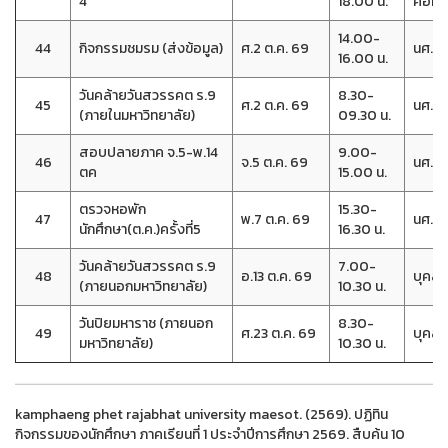
4
18.00 น.
คอม
14.00-
44
กิจกรรมชมรม (ส่งข้อมูล)
ศ.2 ต.ค. 69
นศ.(ปก
16.00 น.
วันคล้ายวันสวรรคต ร.9
8.30-
45
ศ.2 ต.ค. 69
นศ.(ปก
(ภายในมหาวิทยาลัย)
09.30 น.
สอบปลายภาค จ.5-พ.14
9.00-
46
จ.5 ต.ค. 69
นศ.(ปก
ตค
15.00 น.
ตรวจหอพัก
15.30-
47
พ.7 ต.ค. 69
นศ.หอ
นักศึกษา(ต.ค.)ครั้งที่5
16.30 น.
วันคล้ายวันสวรรคต ร.9
7.00-
48
อ.13 ต.ค. 69
บุคลา
(ภายนอกมหาวิทยาลัย)
10.30 น.
วันปิยมหาราช (ภายนอก
8.30-
49
ศ.23 ต.ค. 69
บุคลา
มหาวิทยาลัย)
10.30 น.
kamphaeng phet rajabhat university maesot. (2569). ปฏิทิน
กิจกรรมของนักศึกษา ภาคเรียนที่ 1 ประจำปีการศึกษา 2569. สืบค้น 10