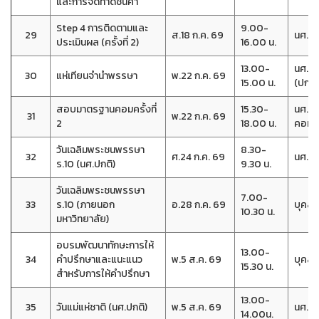
และการจัดทำดัชนีคำ
Step 4 การติดตามและ
9.00-
29
ส.18 ก.ค. 69
นศ.วิ
ประเมินผล (ครั้งที่ 2)
16.00 น.
13.00-
นศ.
30
แห่เทียนจำนำพรรษา
พ.22 ก.ค. 69
15.00 น.
(ปกติ)
สอบมาตรฐานคอมครั้งที่
15.30-
นศ.ที
31
พ.22 ก.ค. 69
2
18.00 น.
คอม
วันเฉลิมพระชนพรรษา
8.30-
32
ศ.24 ก.ค. 69
นศ.(ปก
ร.10 (นศ.ปกติ)
9.30 น.
วันเฉลิมพระชนพรรษา
7.00-
33
ร.10 (ภายนอก
อ.28 ก.ค. 69
บุคลา
10.30 น.
มหาวิทยาลัย)
อบรมพัฒนาทักษะการให้
13.00-
34
คำปรึกษาและแนะแนว
พ.5 ส.ค. 69
บุคลา
15.30 น.
สำหรับการให้คำปรึกษา
13.00-
35
วันแม่แห่ชาติ (นศ.ปกติ)
พ.5 ส.ค. 69
นศ.(ปก
14.00น.