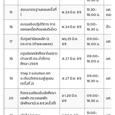
10.30 น.
สอบมาตรฐานคอมครั้งที่
15.30-
นศ.ที
15
พ.24 มิ.ย. 69
1
18.00 น.
คอม
อบรมเชิงปฏิบัติการ การ
13.00-
16
พ.24 มิ.ย. 69
ปี1-4(
อพยพเมื่อเกิดแผ่นดินไหว
16.30 น.
รับทุนค่านิยมหลัก 12
พฤ.25 มิ.ย.
09.00-
17
นศ.ที่ไ
ประการ (กำแพงเพชร)
69
16.00 น.
ปฐมนิเทศนักศึกษาใหม่ชาว
08.00-
18
ต่างชาติ ประจำปีการ
ส.27 มิ.ย. 69
นศ.ต่
16.00 น.
ศึกษา 2569
Step 3 solution ยก
09.00-
19
ระดับนวัตกรรมสู่ชุมชน
ส.27 มิ.ย. 69
นศ.วิ
16.30 น.
(ครั้งที่ 2)
กิจกรรมต้อนรับนักศึกษา
อา.28 มิ.ย.
09.00-
20
หอพัก ตรวจหอพัก
นศ.หอ
69
16.30 น.
นักศึกษา(มิ.ย.69.)ครั้งที่1
13.00-