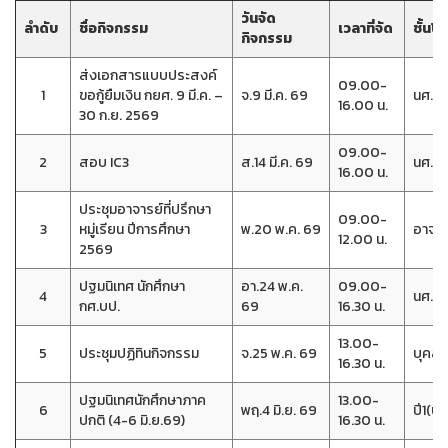
วันจัด
ลำดับ
ชื่อกิจกรรม
เวลาที่จัด
ชั้นปีท
กิจกรรม
ส่งเอกสารแบบประสงค์
09.00-
1
ขอกู้ยืมเงิน กยศ. 9 มี.ค. –
จ.9 มี.ค. 69
นศ.กย
16.00 น.
30 ก.ย. 2569
09.00-
2
สอบ IC3
ส.14 มี.ค. 69
นศ.ที
16.00 น.
ประชุมอาจารย์ที่ปรึกษา
09.00-
3
หมู่เรียน ปีการศึกษา
พ.20 พ.ค. 69
อาจาร
12.00 น.
2569
ปฐมนิเทศ นักศึกษา
อา.24 พ.ค.
09.00-
4
นศ.กศ
กศ.บป.
69
16.30 น.
13.00-
5
ประชุมปฏิทินกิจกรรม
จ.25 พ.ค. 69
บุคลา
16.30 น.
ปฐมนิเทศนักศึกษาภาค
13.00-
6
พฤ.4 มิ.ย. 69
ปี1(ปก
ปกติ (4-6 มิ.ย.69)
16.30 น.