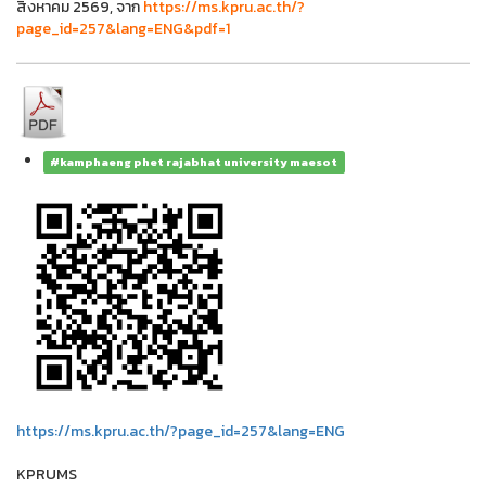
สิงหาคม 2569, จาก
https://ms.kpru.ac.th/?
page_id=257&lang=ENG&pdf=1
#kamphaeng phet rajabhat university maesot
https://ms.kpru.ac.th/?page_id=257&lang=ENG
KPRUMS