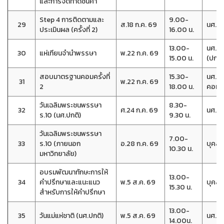
และการจัดทำดัชนีคำ
Step 4 การติดตามและ
9.00-
29
ส.18 ก.ค. 69
นศ.วิ
ประเมินผล (ครั้งที่ 2)
16.00 น.
13.00-
นศ.
30
แห่เทียนจำนำพรรษา
พ.22 ก.ค. 69
15.00 น.
(ปกติ)
สอบมาตรฐานคอมครั้งที่
15.30-
นศ.ที
31
พ.22 ก.ค. 69
2
18.00 น.
คอม
วันเฉลิมพระชนพรรษา
8.30-
32
ศ.24 ก.ค. 69
นศ.(ปก
ร.10 (นศ.ปกติ)
9.30 น.
วันเฉลิมพระชนพรรษา
7.00-
33
ร.10 (ภายนอก
อ.28 ก.ค. 69
บุคลา
10.30 น.
มหาวิทยาลัย)
อบรมพัฒนาทักษะการให้
13.00-
34
คำปรึกษาและแนะแนว
พ.5 ส.ค. 69
บุคลา
15.30 น.
สำหรับการให้คำปรึกษา
13.00-
35
วันแม่แห่ชาติ (นศ.ปกติ)
พ.5 ส.ค. 69
นศ.(ปก
14.00น.