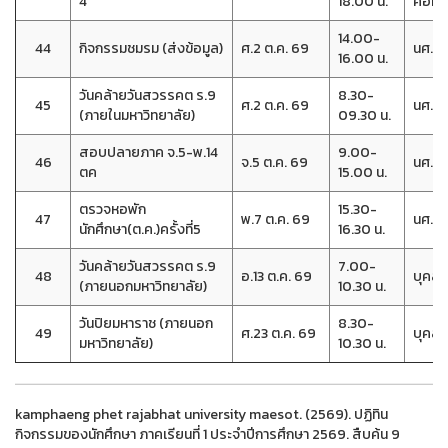
4
18.00 น.
คอม
14.00-
44
กิจกรรมชมรม (ส่งข้อมูล)
ศ.2 ต.ค. 69
นศ.(ปก
16.00 น.
วันคล้ายวันสวรรคต ร.9
8.30-
45
ศ.2 ต.ค. 69
นศ.(ปก
(ภายในมหาวิทยาลัย)
09.30 น.
สอบปลายภาค จ.5-พ.14
9.00-
46
จ.5 ต.ค. 69
นศ.(ปก
ตค
15.00 น.
ตรวจหอพัก
15.30-
47
พ.7 ต.ค. 69
นศ.หอ
นักศึกษา(ต.ค.)ครั้งที่5
16.30 น.
วันคล้ายวันสวรรคต ร.9
7.00-
48
อ.13 ต.ค. 69
บุคลา
(ภายนอกมหาวิทยาลัย)
10.30 น.
วันปิยมหาราช (ภายนอก
8.30-
49
ศ.23 ต.ค. 69
บุคลา
มหาวิทยาลัย)
10.30 น.
kamphaeng phet rajabhat university maesot. (2569). ปฏิทิน
กิจกรรมของนักศึกษา ภาคเรียนที่ 1 ประจำปีการศึกษา 2569. สืบค้น 9