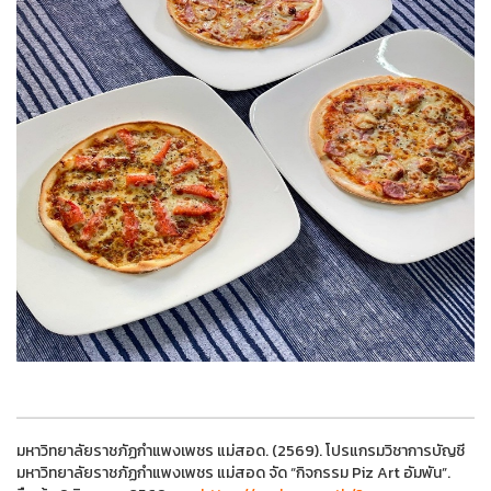
มหาวิทยาลัยราชภัฏกำแพงเพชร แม่สอด. (2569). โปรแกรมวิชาการบัญชี
มหาวิทยาลัยราชภัฏกำแพงเพชร แม่สอด จัด “กิจกรรม Piz Art อัมพัน”.