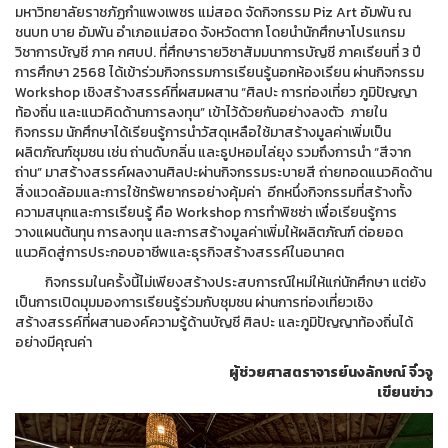
มหาวิทยาลัยราชภัฏกำแพงเพชร แม่สอด จัดกิจกรรม Piz Art อัมพัน ณ
ชนบท บาย อัมพัน อำเภอแม่สอด จังหวัดตาก โดยนำนักศึกษาโปรแกรม
วิชาการบัญชี ภาค กศบป. ที่ศึกษารายวิชาสัมมนาการบัญชี ภาคเรียนที่ 3 ปี
การศึกษา 2568 ได้เข้าร่วมกิจกรรมการเรียนรู้นอกห้องเรียน ผ่านกิจกรรม
Workshop เชิงสร้างสรรค์ที่ผสมผสาน “ศิลปะ การท่องเที่ยว ภูมิปัญญา
ท้องถิ่น และแนวคิดด้านการลงทุน” เข้าไว้ด้วยกันอย่างลงตัว ภายใน
กิจกรรม นักศึกษาได้เรียนรู้การนำวัสดุเหลือใช้มาสร้างมูลค่าเพิ่มเป็น
ผลิตภัณฑ์ชุมชน เช่น ถ่านดับกลิ่น และธูปหอมไล่ยุง รวมถึงการนำ “สีจาก
ถ่าน” มาสร้างสรรค์ผลงานศิลปะผ่านกิจกรรมระบายสี ถ่ายทอดแนวคิดด้าน
สิ่งแวดล้อมและการใช้ทรัพยากรอย่างคุ้มค่า อีกหนึ่งกิจกรรมที่สร้างทั้ง
ความสนุกและการเรียนรู้ คือ Workshop การทำพิซซ่า เพื่อเรียนรู้การ
วางแผนต้นทุน การลงทุน และการสร้างมูลค่าเพิ่มให้ผลิตภัณฑ์ ต่อยอด
แนวคิดสู่การประกอบอาชีพและธุรกิจสร้างสรรค์ในอนาคต
กิจกรรมในครั้งนี้ไม่เพียงสร้างประสบการณ์ใหม่ให้แก่นักศึกษา แต่ยัง
เป็นการเปิดมุมมองการเรียนรู้ร่วมกับชุมชน ผ่านการท่องเที่ยวเชิง
สร้างสรรค์ที่ผสานองค์ความรู้ด้านบัญชี ศิลปะ และภูมิปัญญาท้องถิ่นได้
อย่างมีคุณค่า
ผู้ช่วยศาสตราจารย์นงลักษณ์ จิ๋วจู
เขียนข่าว