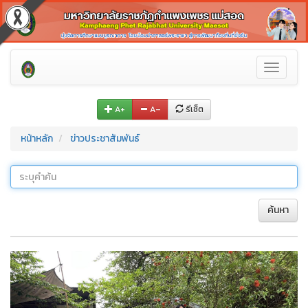
Toggle
navigati
A+
A–
รีเซ็ต
หน้าหลัก
ข่าวประชาสัมพันธ์
ค้นหา