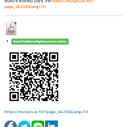
สืบค้น 9 สิงหาคม 2569, จาก
https://ms.kpru.ac.th/?
page_id=258&lang=TH
#มหาวิทยาลัยราชภัฏกำแพงเพชร แม่สอด
https://ms.kpru.ac.th/?page_id=258&lang=TH