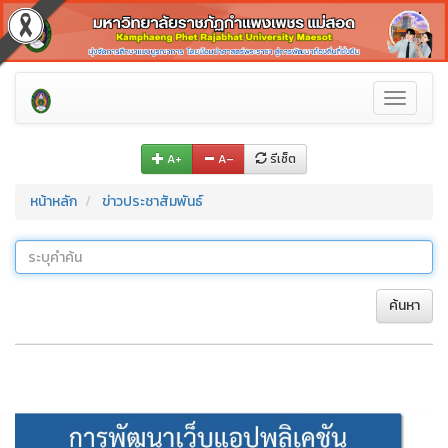
Toggle
navigati
A+
A–
รีเซ็ต
หน้าหลัก
ข่าวประชาสัมพันธ์
ค้นหา