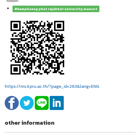
#kamphaeng phet rajabhat university maesot
https://ms.kpru.ac.th/?page_id=263&lang=ENG
other information