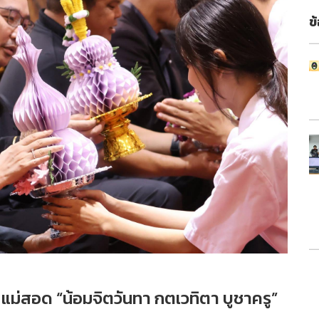
ข
่สอด “น้อมจิตวันทา กตเวทิตา บูชาครู”