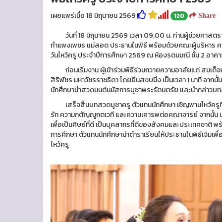
เผยแพร่เมื่อ 18 มิถุนายน 2569
120
Share
วันที่ 18 มิถุนายน 2569 เวลา 09.00 น. ท่านผู้ช่วยศาสตราจ
กำแพงเพชร แม่สอด ประธานในพิธี พร้อมด้วยคณะผู้บริหาร คณาจ
วันไหว้ครู ประจำปีการศึกษา 2569 ณ ห้องรตนมณี ชั้น 2 อา
ก่อนเริ่มงาน ผู้เข้าร่วมพิธีร่วมถวายความอาลัยแด่ สมเด็จ
สิริพัชร มหาวัชรราชธิดา โดยยืนสงบนิ่ง เป็นเวลา 1 นาที จากน
นักศึกษานำสวดมนต์นมัสการบูชาพระรัตนตรัย และนำกล่าวบทส
เสร็จสิ้นบทสวดบูชาครู ตัวแทนนักศึกษา เชิญพานไหว้ครูที่
รัก ความกตัญญูกตเวที และความเคารพต่อคณาจารย์ จากนั้น
เพื่อเป็นศิษย์ที่ดี เป็นบุคลากรที่ดีของสังคมและประเทศชาติ 
การศึกษา ตัวแทนนักศึกษานำตำราเรียนให้ประธานในพิธีเจิมเพื่อ
ไหว้ครู