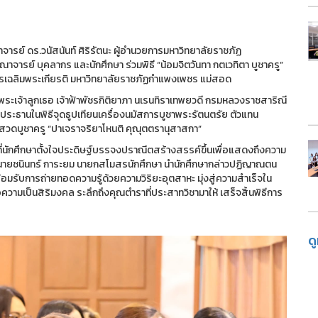
ารย์ ดร.วนัสนันท์ ศิริรัตนะ ผู้อำนวยการมหาวิทยาลัยราชภัฏ
ารย์ บุคลากร และนักศึกษา ร่วมพิธี “น้อมจิตวันทา กตเวทิตา บูชาครู”
คารเฉลิมพระเกียรติ มหาวิทยาลัยราชภัฏกำแพงเพชร แม่สอด
พระเจ้าลูกเธอ เจ้าฟ้าพัชรกิติยาภา นเรนทิราเทพยวดี กรมหลวงราชสาริณี
ั้นประธานในพิธีจุดธูปเทียนเครื่องนมัสการบูชาพระรัตนตรัย ตัวแทน
วดบูชาครู “ปาเจราจริยาโหนติ คุณุตตรานุสาสกา”
นักศึกษาตั้งใจประดิษฐ์บรรจงปราณีตสร้างสรรค์ขึ้นเพื่อแสดงถึงความ
 นายชนินทร์ การะยม นายกสโมสรนักศึกษา นำนักศึกษากล่าวปฏิญาณตน
พร้อมรับการถ่ายทอดความรู้ด้วยความวิริยะอุตสาหะ มุ่งสู่ความสำเร็จใน
ความเป็นสิริมงคล ระลึกถึงคุณตำราที่ประสาทวิชามาให้ เสร็จสิ้นพิธีการ
ด