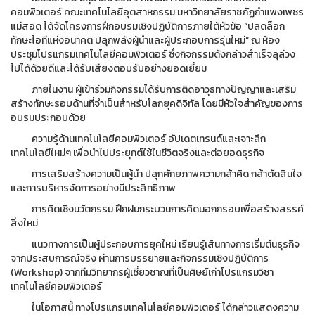
คอมพิวเตอร์ คณะเทคโนโลยีอุตสาหกรรม มหาวิทยาลัยราชภัฏกำแพงเพชร
แม่สอด ได้จัดโครงการฝึกอบรมเชิงปฏิบัติการภายใต้หัวข้อ “ปลดล็อก
ทักษะไอทีแห่งอนาคต ปลุกพลังผู้นำและผู้ประกอบการรุ่นใหม่” ณ ห้อง
ประชุมโปรแกรมเทคโนโลยีคอมพิวเตอร์ ซึ่งกิจกรรมดังกล่าวสำเร็จลุล่วง
ไปได้ด้วยดีและได้รับเสียงตอบรับอย่างยอดเยี่ยม
ภายในงาน ผู้เข้าร่วมกิจกรรมได้รับการติดอาวุธทางปัญญาและเสริม
สร้างทักษะรอบด้านที่จำเป็นสำหรับโลกยุคดิจิทัล โดยมีหัวใจสำคัญของการ
อบรมประกอบด้วย
ความรู้ด้านเทคโนโลยีคอมพิวเตอร์ อัปเดตเทรนด์และเจาะลึก
เทคโนโลยีใหม่ๆ เพื่อนำไปประยุกต์ใช้ในชีวิตจริงและต่อยอดธุรกิจ
การเสริมสร้างความเป็นผู้นำ ปลุกศักยภาพความกล้าคิด กล้าตัดสินใจ
และการบริหารจัดการอย่างมีประสิทธิภาพ
การคิดเชิงนวัตกรรม ฝึกฝนกระบวนการคิดนอกกรอบเพื่อสร้างสรรค์
สิ่งใหม่
แนวทางการเป็นผู้ประกอบการยุคใหม่ เรียนรู้เส้นทางการเริ่มต้นธุรกิจ
จากประสบการณ์จริง ผ่านการบรรยายและกิจกรรมเชิงปฏิบัติการ
(Workshop) จากทีมวิทยากรผู้เชี่ยวชาญที่เป็นศิษย์เก่าโปรแกรมวิชา
เทคโนโลยีคอมพิวเตอร์
ในโอกาสนี้ ทางโปรแกรมเทคโนโลยีคอมพิวเตอร์ ได้กล่าวแสดงความ