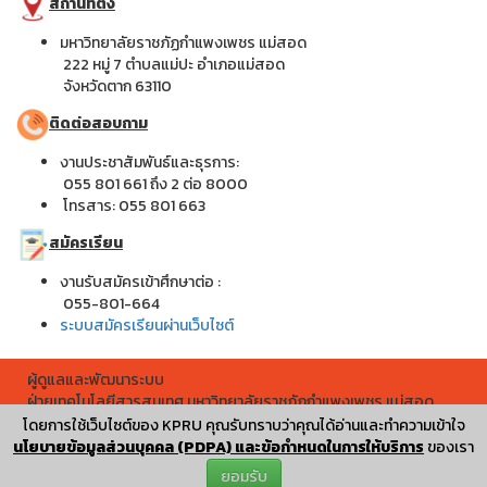
สถานที่ตั้ง
มหาวิทยาลัยราชภัฏกำแพงเพชร แม่สอด
222 หมู่ 7 ตำบลแม่ปะ อำเภอแม่สอด
จังหวัดตาก 63110
ติดต่อสอบถาม
งานประชาสัมพันธ์และธุรการ:
055 801 661 ถึง 2 ต่อ 8000
โทรสาร: 055 801 663
สมัครเรียน
งานรับสมัครเข้าศึกษาต่อ :
055-801-664
ระบบสมัครเรียนผ่านเว็บไซต์
ผู้ดูแลและพัฒนาระบบ
ฝ่ายเทคโนโลยีสารสนเทศ มหาวิทยาลัยราชภัฏกำแพงเพชร แม่สอด
ผู้เข้าชมทั้งหมด
โดยการใช้เว็บไซต์ของ KPRU คุณรับทราบว่าคุณได้อ่านและทำความเข้าใจ
257,939
นโยบายข้อมูลส่วนบุคคล (PDPA) และข้อกำหนดในการให้บริการ
ของเรา
ยอมรับ