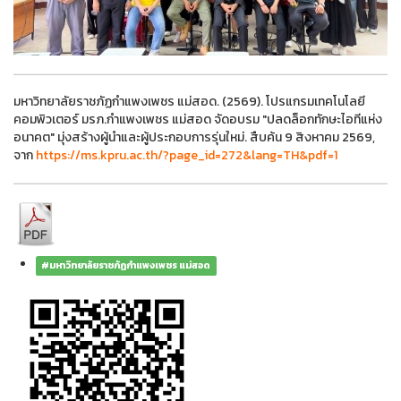
มหาวิทยาลัยราชภัฏกำแพงเพชร แม่สอด. (2569). โปรแกรมเทคโนโลยี
คอมพิวเตอร์ มรภ.กำแพงเพชร แม่สอด จัดอบรม "ปลดล็อกทักษะไอทีแห่ง
อนาคต" มุ่งสร้างผู้นำและผู้ประกอบการรุ่นใหม่. สืบค้น 9 สิงหาคม 2569,
จาก
https://ms.kpru.ac.th/?page_id=272&lang=TH&pdf=1
#มหาวิทยาลัยราชภัฏกำแพงเพชร แม่สอด