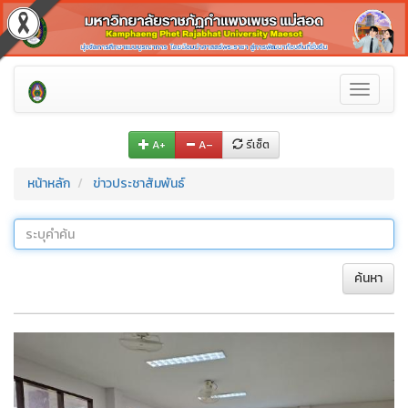
Toggle
navigati
A+
A–
รีเซ็ต
หน้าหลัก
ข่าวประชาสัมพันธ์
ค้นหา