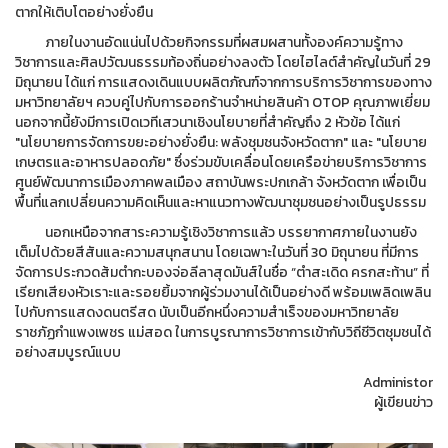
ตากให้เติบโตอย่างยั่งยืน
ภายในงานอัดแน่นไปด้วยกิจกรรมที่ผสมผสานทั้งองค์ความรู้ทาง
วิชาการและศิลปวัฒนธรรมท้องถิ่นอย่างลงตัว โดยไฮไลต์สำคัญในวันที่ 29
มิถุนายน ได้แก่ การแสดงเดินแบบผลิตภัณฑ์จากการบริการวิชาการของทาง
มหาวิทยาลัยฯ ควบคู่ไปกับการออกร้านจำหน่ายสินค้า OTOP คุณภาพเยี่ยม
นอกจากนี้ยังมีการเปิดเวทีเสวนาเชิงนโยบายที่สำคัญถึง 2 หัวข้อ ได้แก่
"นโยบายการจัดการขยะอย่างยั่งยืน: พลังชุมชนจังหวัดตาก" และ "นโยบาย
เกษตรและอาหารปลอดภัย" ซึ่งร่วมขับเคลื่อนโดยเครือข่ายบริการวิชาการ
ศูนย์พัฒนาการเมืองภาคพลเมือง สถาบันพระปกเกล้า จังหวัดตาก เพื่อเป็น
พื้นที่แลกเปลี่ยนความคิดเห็นและหาแนวทางพัฒนาชุมชนอย่างเป็นรูปธรรม
นอกเหนือจากสาระความรู้เชิงวิชาการแล้ว บรรยากาศภายในงานยัง
เต็มไปด้วยสีสันและความสนุกสนาน โดยเฉพาะในวันที่ 30 มิถุนายน ที่มีการ
จัดการประกวดส้มตำกะบองจ่อลีลาสุดมันส์ในชื่อ “ตำสะเดิด ครกสะท้าน” ที่
เรียกเสียงหัวเราะและรอยยิ้มจากผู้ร่วมงานได้เป็นอย่างดี พร้อมเพลิดเพลิน
ไปกับการแสดงดนตรีสด นับเป็นอีกหนึ่งความสำเร็จของมหาวิทยาลัย
ราชภัฏกำแพงเพชร แม่สอด ในการบูรณาการวิชาการเข้ากับวิถีชีวิตชุมชนได้
อย่างสมบูรณ์แบบ
Administor
ผู้เขียนข่าว