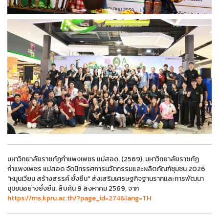
มหาวิทยาลัยราชภัฏกำแพงเพชร แม่สอด. (2569). มหาวิทยาลัยราชภัฏ
กำแพงเพชร แม่สอด จัดนิทรรศการนวัตกรรมและผลิตภัณฑ์ชุมชน 2026
"หมุนเวียน สร้างสรรค์ ยั่งยืน" ส่งเสริมเศรษฐกิจฐานรากและการพัฒนา
ชุมชนอย่างยั่งยืน. สืบค้น 9 สิงหาคม 2569, จาก
https://ms.kpru.ac.th/?page_id=274&lang=TH