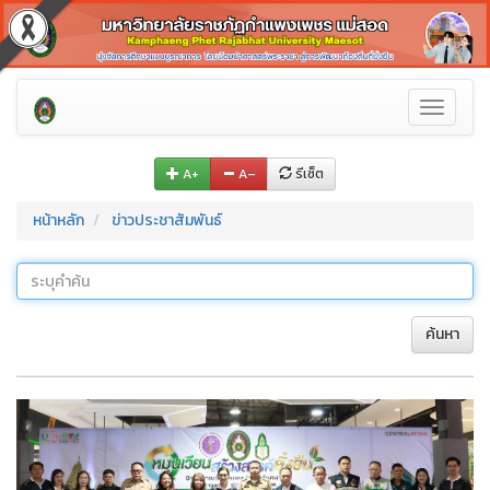
Toggle
navigati
A+
A–
รีเซ็ต
หน้าหลัก
ข่าวประชาสัมพันธ์
ค้นหา