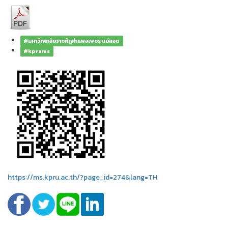
#มหาวิทยาลัยราชภัฏกำแพงเพชร แม่สอด
#kprums
https://ms.kpru.ac.th/?page_id=274&lang=TH