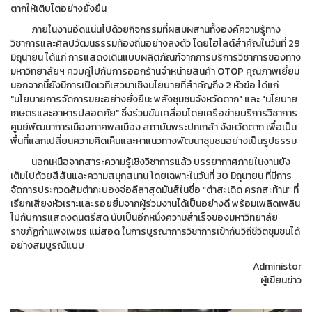
ตากให้เติบโตอย่างยั่งยืน
ภายในงานอัดแน่นไปด้วยกิจกรรมที่ผสมผสานทั้งองค์ความรู้ทาง
วิชาการและศิลปวัฒนธรรมท้องถิ่นอย่างลงตัว โดยไฮไลต์สำคัญในวันที่ 29
มิถุนายน ได้แก่ การแสดงเดินแบบผลิตภัณฑ์จากการบริการวิชาการของทาง
มหาวิทยาลัยฯ ควบคู่ไปกับการออกร้านจำหน่ายสินค้า OTOP คุณภาพเยี่ยม
นอกจากนี้ยังมีการเปิดเวทีเสวนาเชิงนโยบายที่สำคัญถึง 2 หัวข้อ ได้แก่
"นโยบายการจัดการขยะอย่างยั่งยืน: พลังชุมชนจังหวัดตาก" และ "นโยบาย
เกษตรและอาหารปลอดภัย" ซึ่งร่วมขับเคลื่อนโดยเครือข่ายบริการวิชาการ
ศูนย์พัฒนาการเมืองภาคพลเมือง สถาบันพระปกเกล้า จังหวัดตาก เพื่อเป็น
พื้นที่แลกเปลี่ยนความคิดเห็นและหาแนวทางพัฒนาชุมชนอย่างเป็นรูปธรรม
นอกเหนือจากสาระความรู้เชิงวิชาการแล้ว บรรยากาศภายในงานยัง
เต็มไปด้วยสีสันและความสนุกสนาน โดยเฉพาะในวันที่ 30 มิถุนายน ที่มีการ
จัดการประกวดส้มตำกะบองจ่อลีลาสุดมันส์ในชื่อ “ตำสะเดิด ครกสะท้าน” ที่
เรียกเสียงหัวเราะและรอยยิ้มจากผู้ร่วมงานได้เป็นอย่างดี พร้อมเพลิดเพลิน
ไปกับการแสดงดนตรีสด นับเป็นอีกหนึ่งความสำเร็จของมหาวิทยาลัย
ราชภัฏกำแพงเพชร แม่สอด ในการบูรณาการวิชาการเข้ากับวิถีชีวิตชุมชนได้
อย่างสมบูรณ์แบบ
Administor
ผู้เขียนข่าว