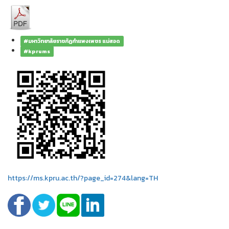
#มหาวิทยาลัยราชภัฏกำแพงเพชร แม่สอด
#kprums
https://ms.kpru.ac.th/?page_id=274&lang=TH