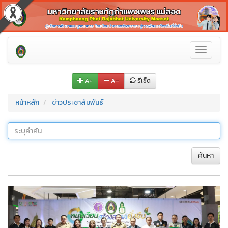
Toggle
navigati
A+
A–
รีเซ็ต
หน้าหลัก
ข่าวประชาสัมพันธ์
ค้นหา