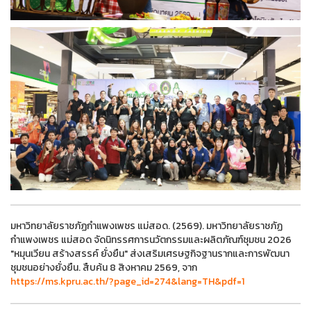
มหาวิทยาลัยราชภัฏกำแพงเพชร แม่สอด. (2569). มหาวิทยาลัยราชภัฏ
กำแพงเพชร แม่สอด จัดนิทรรศการนวัตกรรมและผลิตภัณฑ์ชุมชน 2026
"หมุนเวียน สร้างสรรค์ ยั่งยืน" ส่งเสริมเศรษฐกิจฐานรากและการพัฒนา
ชุมชนอย่างยั่งยืน. สืบค้น 8 สิงหาคม 2569, จาก
https://ms.kpru.ac.th/?page_id=274&lang=TH&pdf=1