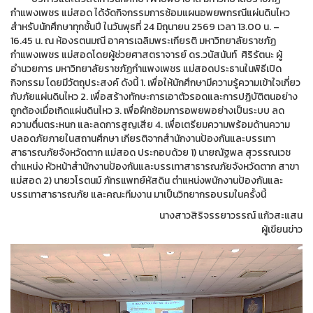
กำแพงเพชร แม่สอด ได้จัดกิจกรรมการซ้อมแผนอพยพกรณีแผ่นดินไหว
สำหรับนักศึกษาทุกชั้นปี ในวันพุธที่ 24 มิถุนายน 2569 เวลา 13.00 น. –
16.45 น. ณ ห้องรตนมณี อาคารเฉลิมพระเกียรติ มหาวิทยาลัยราชภัฏ
กำแพงเพชร แม่สอดโดยผู้ช่วยศาสตราจารย์ ดร.วนัสนันท์ ศิริรัตนะ ผู้
อำนวยการ มหาวิทยาลัยราชภัฏกำแพงเพชร แม่สอดประธานในพิธีเปิด
กิจกรรม โดยมีวัตถุประสงค์ ดังนี้ 1. เพื่อให้นักศึกษามีความรู้ความเข้าใจเกี่ยว
กับภัยแผ่นดินไหว 2. เพื่อสร้างทักษะการเอาตัวรอดและการปฏิบัติตนอย่าง
ถูกต้องเมื่อเกิดแผ่นดินไหว 3. เพื่อฝึกซ้อมการอพยพอย่างเป็นระบบ ลด
ความตื่นตระหนก และลดการสูญเสีย 4. เพื่อเตรียมความพร้อมด้านความ
ปลอดภัยภายในสถานศึกษา เกียรติจากสำนักงานป้องกันและบรรเทา
สาธารณภัยจังหวัดตาก แม่สอด ประกอบด้วย 1) นายณัฐพล สุวรรณเวช
ตำแหน่ง หัวหน้าสำนักงานป้องกันและบรรเทาสาธารณภัยจังหวัดตาก สาขา
แม่สอด 2) นายวโรตนม์ ภัทรแพทย์หัสดิน ตำแหน่งพนักงานป้องกันและ
บรรเทาสาธารณภัย และคณะทีมงาน มาเป็นวิทยากรอบรมในครั้งนี้
นางสาวสิริจรรยาวรรณ์ แก้วสะแสน
ผู้เขียนข่าว