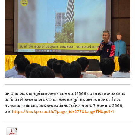
มหาวิทยาลัยราชภัฏกำแพงเพชร แม่สอด. (2569). บริการและสวัสดิการ
นักศึกษา ฝ่ายพยาบาล มหาวิทยาลัยราชภัฏกำแพงเพชร แม่สอด ได้จัด
กิจกรรมการซ้อมแผนอพยพกรณีแผ่นดินไหว. สืบค้น 7 สิงหาคม 2569,
จาก
https://ms.kpru.ac.th/?page_id=277&lang=TH&pdf=1