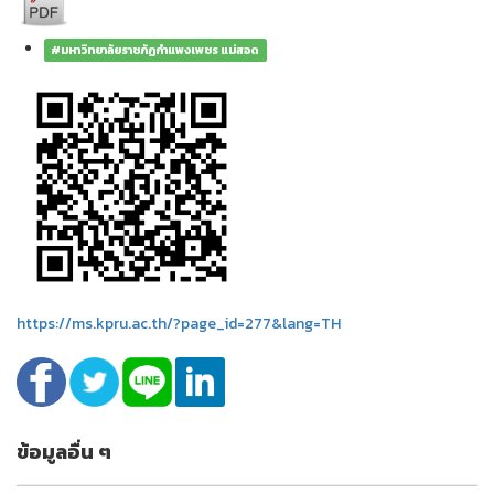
#มหาวิทยาลัยราชภัฏกำแพงเพชร แม่สอด
https://ms.kpru.ac.th/?page_id=277&lang=TH
ข้อมูลอื่น ๆ