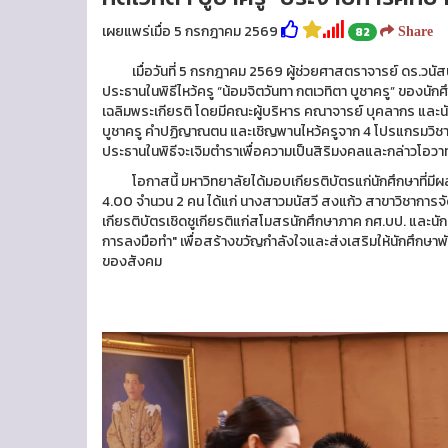
เผยแพร่เมื่อ 5 กรกฎาคม 2569
82
Share
เมื่อวันที่ 5 กรกฎาคม 2569 ผู้ช่วยศาสตราจารย์ ดร.วนัสนั
ประธานในพิธีไหว้ครู “น้อมจิตวันทา กตเวทิตา บูชาครู” ของน
เฉลิมพระเกียรติ โดยมีคณะผู้บริหาร คณาจารย์ บุคลากร และนั
บูชาครู คำปฏิญาณตน และเชิญพานไหว้ครูจาก 4 โปรแกรมวิช
ประธานในพิธีจะเจิมตำราเพื่อความเป็นสิริมงคลและกล่าวโอวา
โอกาสนี้ มหาวิทยาลัยได้มอบเกียรติบัตรแก่นักศึกษาที่มีผลกา
4.00 จำนวน 2 คน ได้แก่ นางสาวมนัสวี สงแก้ว สาขาวิชาการจั
เกียรติบัตรเชิดชูเกียรติแก่สโมสรนักศึกษาภาค กศ.บป. และนัก
การลงมือทำ" เพื่อสร้างขวัญกำลังใจและส่งเสริมให้นักศึกษา
ของสังคม