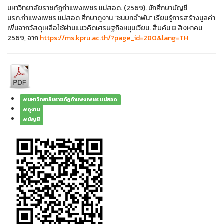
มหาวิทยาลัยราชภัฏกำแพงเพชร แม่สอด. (2569). นักศึกษาบัญชี
มรภ.กำแพงเพชร แม่สอด ศึกษาดูงาน “ชนบทอำพัน” เรียนรู้การสร้างมูลค่า
เพิ่มจากวัสดุเหลือใช้ผ่านแนวคิดเศรษฐกิจหมุนเวียน. สืบค้น 8 สิงหาคม
2569, จาก
https://ms.kpru.ac.th/?page_id=280&lang=TH
#มหาวิทยาลัยราชภัฏกำแพงเพชร แม่สอด
#ดูงาน
#บัญชี