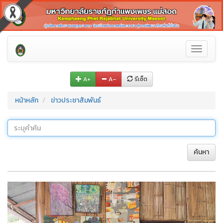
Toggle
navigati
A+
A–
รีเซ็ต
หน้าหลัก
ข่าวประชาสัมพันธ์
ค้นหา