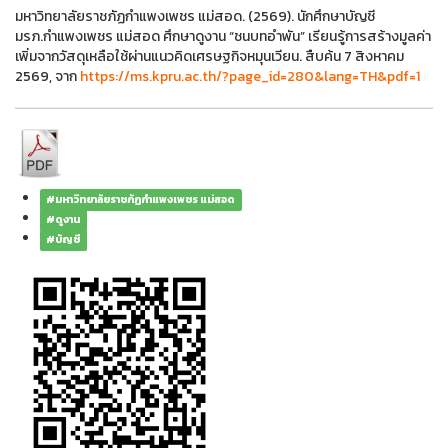
มหาวิทยาลัยราชภัฏกำแพงเพชร แม่สอด. (2569). นักศึกษาบัญชี
มรภ.กำแพงเพชร แม่สอด ศึกษาดูงาน “ชนบทอำพัน” เรียนรู้การสร้างมูลค่า
เพิ่มจากวัสดุเหลือใช้ผ่านแนวคิดเศรษฐกิจหมุนเวียน. สืบค้น 7 สิงหาคม
2569, จาก
https://ms.kpru.ac.th/?page_id=280&lang=TH&pdf=1
#มหาวิทยาลัยราชภัฏกำแพงเพชร แม่สอด
#ดูงาน
#บัญชี