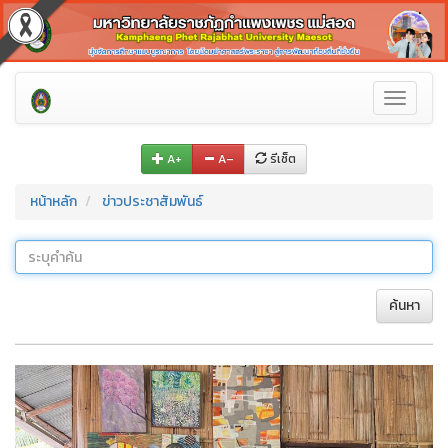
Toggle
navigati
A+
A–
รีเซ็ต
หน้าหลัก
ข่าวประชาสัมพันธ์
ค้นหา