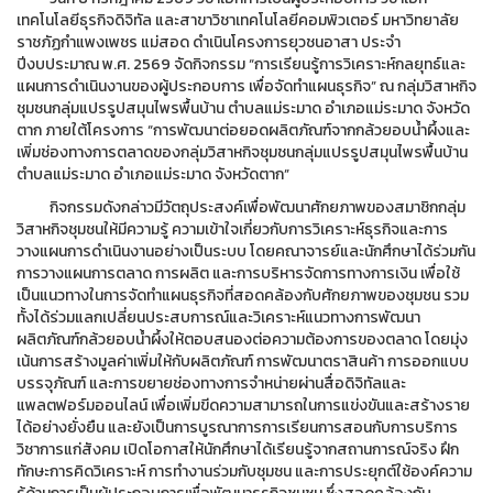
เทคโนโลยีธุรกิจดิจิทัล และสาขาวิชาเทคโนโลยีคอมพิวเตอร์ มหาวิทยาลัย
ราชภัฏกำแพงเพชร แม่สอด ดำเนินโครงการยุวชนอาสา ประจำ
ปีงบประมาณ พ.ศ. 2569 จัดกิจกรรม “การเรียนรู้การวิเคราะห์กลยุทธ์และ
แผนการดำเนินงานของผู้ประกอบการ เพื่อจัดทำแผนธุรกิจ” ณ กลุ่มวิสาหกิจ
ชุมชนกลุ่มแปรรูปสมุนไพรพื้นบ้าน ตำบลแม่ระมาด อำเภอแม่ระมาด จังหวัด
ตาก ภายใต้โครงการ “การพัฒนาต่อยอดผลิตภัณฑ์จากกล้วยอบน้ำผึ้งและ
เพิ่มช่องทางการตลาดของกลุ่มวิสาหกิจชุมชนกลุ่มแปรรูปสมุนไพรพื้นบ้าน
ตำบลแม่ระมาด อำเภอแม่ระมาด จังหวัดตาก”
กิจกรรมดังกล่าวมีวัตถุประสงค์เพื่อพัฒนาศักยภาพของสมาชิกกลุ่ม
วิสาหกิจชุมชนให้มีความรู้ ความเข้าใจเกี่ยวกับการวิเคราะห์ธุรกิจและการ
วางแผนการดำเนินงานอย่างเป็นระบบ โดยคณาจารย์และนักศึกษาได้ร่วมกัน
การวางแผนการตลาด การผลิต และการบริหารจัดการทางการเงิน เพื่อใช้
เป็นแนวทางในการจัดทำแผนธุรกิจที่สอดคล้องกับศักยภาพของชุมชน รวม
ทั้งได้ร่วมแลกเปลี่ยนประสบการณ์และวิเคราะห์แนวทางการพัฒนา
ผลิตภัณฑ์กล้วยอบน้ำผึ้งให้ตอบสนองต่อความต้องการของตลาด โดยมุ่ง
เน้นการสร้างมูลค่าเพิ่มให้กับผลิตภัณฑ์ การพัฒนาตราสินค้า การออกแบบ
บรรจุภัณฑ์ และการขยายช่องทางการจำหน่ายผ่านสื่อดิจิทัลและ
แพลตฟอร์มออนไลน์ เพื่อเพิ่มขีดความสามารถในการแข่งขันและสร้างราย
ได้อย่างยั่งยืน และยังเป็นการบูรณาการการเรียนการสอนกับการบริการ
วิชาการแก่สังคม เปิดโอกาสให้นักศึกษาได้เรียนรู้จากสถานการณ์จริง ฝึก
ทักษะการคิดวิเคราะห์ การทำงานร่วมกับชุมชน และการประยุกต์ใช้องค์ความ