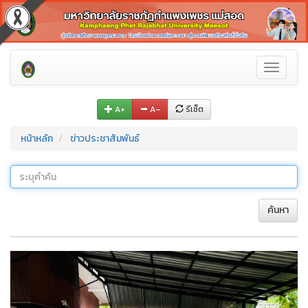
Toggle
navigati
A+
A–
รีเซ็ต
หน้าหลัก
ข่าวประชาสัมพันธ์
ค้นหา