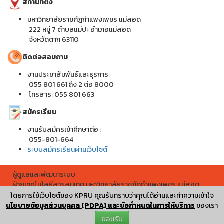
สถานที่ตั้ง
มหาวิทยาลัยราชภัฏกำแพงเพชร แม่สอด
222 หมู่ 7 ตำบลแม่ปะ อำเภอแม่สอด
จังหวัดตาก 63110
ติดต่อสอบถาม
งานประชาสัมพันธ์และธุรการ:
055 801 661 ถึง 2 ต่อ 8000
โทรสาร: 055 801 663
สมัครเรียน
งานรับสมัครเข้าศึกษาต่อ :
055-801-664
ระบบสมัครเรียนผ่านเว็บไซต์
ผู้ดูแลและพัฒนาระบบ
ฝ่ายเทคโนโลยีสารสนเทศ มหาวิทยาลัยราชภัฏกำแพงเพชร แม่สอด
ผู้เข้าชมทั้งหมด
โดยการใช้เว็บไซต์ของ KPRU คุณรับทราบว่าคุณได้อ่านและทำความเข้าใจ
257,071
นโยบายข้อมูลส่วนบุคคล (PDPA) และข้อกำหนดในการให้บริการ
ของเรา
ยอมรับ