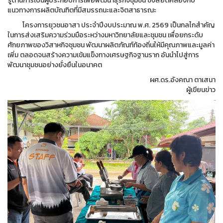
รู้ด้านการเป็นผู้ประกอบการเพื่อพัฒนาธุรกิจชุมชน ซึ่งสอดคล้องกับ
แนวทางการผลิตบัณฑิตที่มีสมรรถนะและจิตสาธารณะ
โครงการยุวชนอาสา ประจำปีงบประมาณ พ.ศ. 2569 เป็นกลไกสำคัญ
ในการส่งเสริมความร่วมมือระหว่างมหาวิทยาลัยและชุมชน เพื่อยกระดับ
ศักยภาพของวิสาหกิจชุมชน พัฒนาผลิตภัณฑ์ท้องถิ่นให้มีคุณภาพและมูลค่า
เพิ่ม ตลอดจนสร้างความเข้มแข็งทางเศรษฐกิจฐานราก อันนำไปสู่การ
พัฒนาชุมชนอย่างยั่งยืนในอนาคต
ผศ.ดร.อังคณา ตาเสนา
ผู้เขียนข่าว