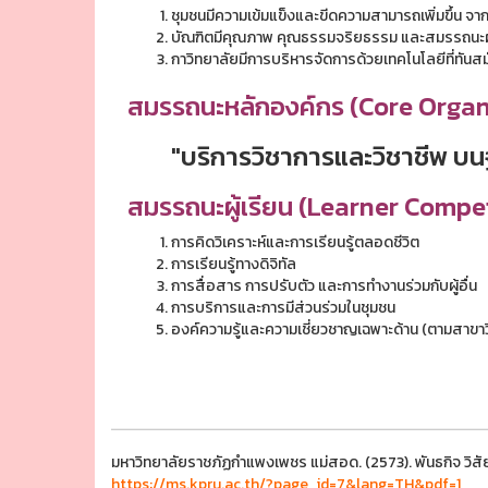
ชุมชนมีความเข้มแข็งและขีดความสามารถเพิ่มขึ้น 
บัณฑิตมีคุณภาพ คุณธรรมจริยธรรม และสมรรถนะผู้
กาวิทยาลัยมีการบริหารจัดการด้วยเทคโนโลยีที่ทันสม
สมรรถนะหลักองค์กร (Core Orga
"บริการวิชาการและวิชาชีพ บนฐา
สมรรถนะผู้เรียน (Learner Comp
การคิดวิเคราะห์และการเรียนรู้ตลอดชีวิต
การเรียนรู้ทางดิจิทัล
การสื่อสาร การปรับตัว และการทำงานร่วมกับผู้อื่น
การบริการและการมีส่วนร่วมในชุมชน
องค์ความรู้และความเชี่ยวชาญเฉพาะด้าน (ตามสาขาว
มหาวิทยาลัยราชภัฏกำแพงเพชร แม่สอด. (2573). พันธกิจ วิสัย
https://ms.kpru.ac.th/?page_id=7&lang=TH&pdf=1