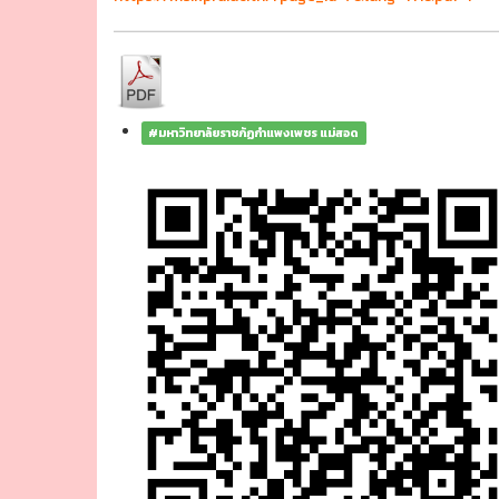
#มหาวิทยาลัยราชภัฏกำแพงเพชร แม่สอด