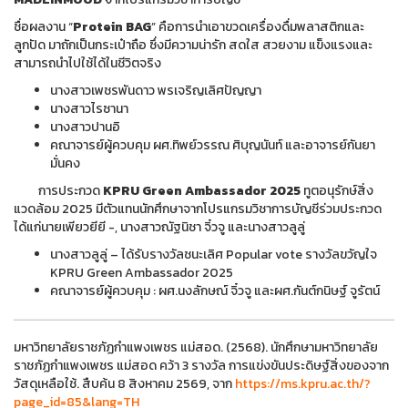
ชื่อผลงาน “
Protein BAG
” คือการนำเอาขวดเครื่องดื่มพลาสติกและ
ลูกปัด มาถักเป็นกระเป๋าถือ ซึ่งมีความน่ารัก สดใส สวยงาม แข็งแรงและ
สามารถนำไปใช้ได้ในชีวิตจริง
นางสาวเพชรพันดาว พรเจริญเลิศปัญญา
นางสาวไรซานา
นางสาวปานอิ
คณาจารย์ผู้ควบคุม ผศ.ทิพย์วรรณ ศิบุญนันท์ และอาจารย์กันยา
มั่นคง
การประกวด
KPRU Green Ambassador 2025
ทูตอนุรักษ์สิ่ง
แวดล้อม 2025 มีตัวแทนนักศึกษาจากโปรแกรมวิชาการบัญชีร่วมประกวด
ได้แก่นายเพียวยียี -, นางสาวณัฐนิชา จิ๋วจู และนางสาวลูลู่
นางสาวลูลู่ – ได้รับรางวัลชนะเลิศ Popular vote รางวัลขวัญใจ
KPRU Green Ambassador 2025
คณาจารย์ผู้ควบคุม : ผศ.นงลักษณ์ จิ๋วจู และผศ.กันต์กนิษฐ์ จูรัตน์
มหาวิทยาลัยราชภัฏกำแพงเพชร แม่สอด. (2568). นักศึกษามหาวิทยาลัย
ราชภัฏกำแพงเพชร แม่สอด คว้า 3 รางวัล การแข่งขันประดิษฐ์สิ่งของจาก
วัสดุเหลือใช้. สืบค้น 8 สิงหาคม 2569, จาก
https://ms.kpru.ac.th/?
page_id=85&lang=TH