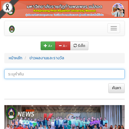
Toggle
navigati
A+
A–
รีเซ็ต
หน้าหลัก
ข่าวผลงานและรางวัล
ค้นหา