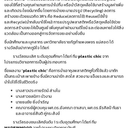
ของใช้ที่สร้างคุณค่าแทนการนำไปทิ้ง หรือนำวัสดุเหลือใช้มาสร้างมูลค่าเพิ่ม
และเกิดประโยขน์มากขึ้น โดยการนำขยะมาแปรรูป (Recycling) ลดการ
สร้างขยะด้วยแนวคิด 3R's คือ Reduce(ลดการใช้) Reuse(ใช้ซ้ำ)
และRecycle(นำกลับมาใช้ใหม่) การแปรรูปพลาสติกหรือวัสดุเหลือใช้ช่วย
ลดการสร้างขยะให้เป็นศูนย์ เพิ่มคุณค่าผ่านงานดีไซน์ และต่อลมหายใจให้สิ่ง
แวดล้อม เป็นทางออกสู่การจัดการขยะอย่างยั่งยืน
ซึ่งนักศึกษาและบุคลากร มหาวิทยาลัยราชภัฏกำแพงเพชร แม่สอด ได้
รางวัลอันน่าภาคภูมิใจ ได้แก่
รางวัลชนะเลิศ ระดับอุดมศึกษา ได้แก่ ทีม
plastic chic
จาก
โปรแกรมวิชาเอกการเป็นผู้ประกอบการ
ชื่อผลงาน “
plastic chic
” คือการนำเอาถุงพลาสติกหูหิ้วที่ใช้แล้ว มาถัก
เป็นกระเป๋าสะพายข้าง ซึ่งมีความน่ารัก สดใส สวยงาม แข็งแรงและสามารถ
นำไปใช้ได้ในชีวิตจริง
นางสาวประกายรัตน์ ส่างโน
นางสาวชลนิภา บัวงาม
นายธนชัย ยิ่งจำเริญ
คณาจารย์ผู้ควบคุม ผศ.ดร.อังคณา ตาเสนา, ผศ.ดร.ธีรศิลป์ กันธา
และอาจารย์สันติ คู่กระสังข์
รางวัลรองชนะเลิศอันดับ 1 ระดับอุดมศึกษา ได้แก่ ทีม
MADEINMOOD
จากโปรแกรมวิชาการบัญชี