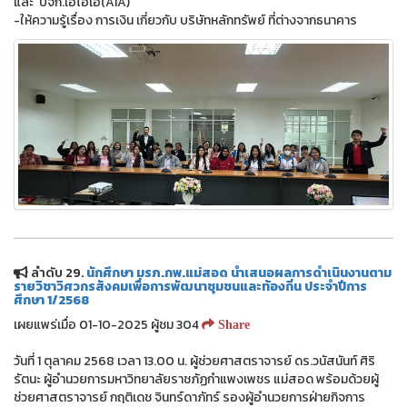
และ บจก.เอไอเอ(AIA)
-ให้ความรู้เรื่อง การเงิน เกี่ยวกับ บริษัทหลักทรัพย์ ที่ต่างจากธนาคาร
ลำดับ 29.
นักศึกษา มรภ.กพ.แม่สอด นำเสนอผลการดำเนินงานตาม
รายวิชาวิศวกรสังคมเพื่อการพัฒนาชุมชนและท้องถิ่น ประจำปีการ
ศึกษา 1/2568
เผยแพร่เมื่อ 01-10-2025 ผู้ชม 304
Share
วันที่ 1 ตุลาคม 2568 เวลา 13.00 น. ผู้ช่วยศาสตราจารย์ ดร.วนัสนันท์ ศิริ
รัตนะ ผู้อำนวยการมหาวิทยาลัยราชภัฏกำแพงเพชร แม่สอด พร้อมด้วยผู้
ช่วยศาสตราจารย์ กฤติเดช จินทร์ดาภัทร์ รองผู้อำนวยการฝ่ายกิจการ