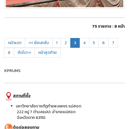
75 รายการ : 8 หน้า
หน้าแรก
<< ย้อนกลับ
1
2
3
4
5
6
7
8
ถัดไป>>
หน้าสุดท้าย
KPRUMS
สถานที่ตั้ง
มหาวิทยาลัยราชภัฏกำแพงเพชร แม่สอด
222 หมู่ 7 ตำบลแม่ปะ อำเภอแม่สอด
จังหวัดตาก 63110
ติดต่อสอบถาม