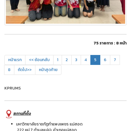
75 รายการ : 8 หน้า
หน้าแรก
<< ย้อนกลับ
1
2
3
4
5
6
7
8
ถัดไป>>
หน้าสุดท้าย
KPRUMS
สถานที่ตั้ง
มหาวิทยาลัยราชภัฏกำแพงเพชร แม่สอด
222 หมู่ 7 ตำบลแม่ปะ อำเภอแม่สอด