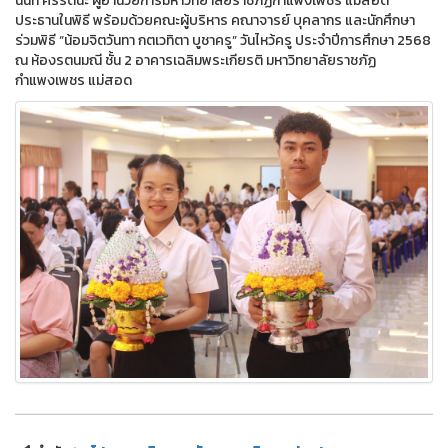
นันท์ ศิริรัตนะ ผู้อำนวยการมหาวิทยาลัยราชภัฏกำแพงเพชร แม่สอด
ประธานในพิธี พร้อมด้วยคณะผู้บริหาร คณาจารย์ บุคลากร และนักศึกษา
ร่วมพิธี “น้อมจิตวันทา กตเวทิตา บูชาครู” วันไหว้ครู ประจำปีการศึกษา 2568
ณ ห้องรตนมณี ชั้น 2 อาคารเฉลิมพระเกียรติ มหาวิทยาลัยราชภัฏ
กำแพงเพชร แม่สอด