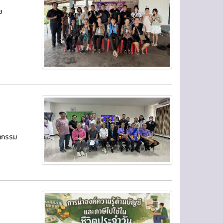
ย
ัตกรรม