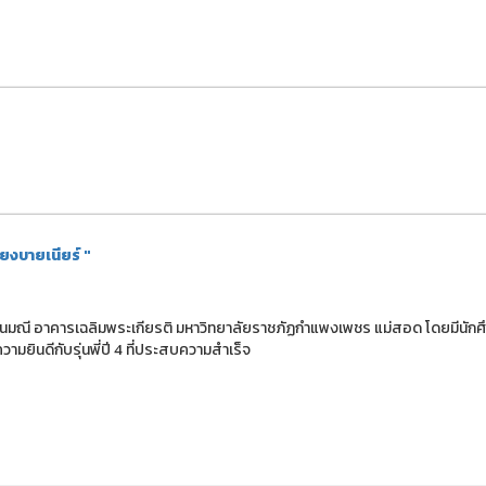
้ยงบายเนียร์ "
องรัตนมณี อาคารเฉลิมพระเกียรติ มหาวิทยาลัยราชภัฏกำแพงเพชร แม่สอด โดยมีนักศ
มยินดีกับรุ่นพี่ปี 4 ที่ประสบความสำเร็จ