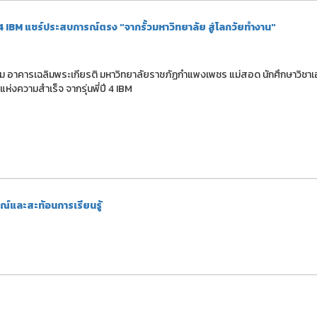
ปี 4 IBM แชร์ประสบการณ์ตรง "จากรั้วมหาวิทยาลัย สู่โลกวัยทำงาน"
ทับทิม อาคารเฉลิมพระเกียรติ มหาวิทยาลัยราชภัฏกำแพงเพชร แม่สอด นักศึกษาวิชา
แห่งความสำเร็จ จากรุ่นพี่ปี 4 IBM
ณ์และสะท้อนการเรียนรู้