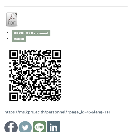
#KPRUMS Personnel
#อบรม
https://ms.kpru.ac.th/personnel/?page_id=45&lang=TH