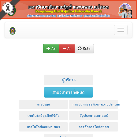
Toggle
navigati
A+
A–
รีเซ็ต
ผู้บริหาร
สายวิชาการทั้งหมด
การบัญชี
การจัดการธุรกิจระหว่างประเทศ
เทคโนโลยีธุรกิจดิจิทัล
รัฐประศาสนศาสตร์
เทคโนโลยีคอมพิวเตอร์
การจัดการโลจีสติกส์