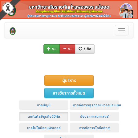
Toggle
navigati
A+
A–
รีเซ็ต
ผู้บริหาร
สายวิชาการทั้งหมด
การบัญชี
การจัดการธุรกิจระหว่างประเทศ
เทคโนโลยีธุรกิจดิจิทัล
รัฐประศาสนศาสตร์
เทคโนโลยีคอมพิวเตอร์
การจัดการโลจีสติกส์