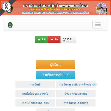
Toggle
navigati
A+
A–
รีเซ็ต
ผู้บริหาร
สายวิชาการทั้งหมด
การบัญชี
การจัดการธุรกิจระหว่างประเทศ
เทคโนโลยีธุรกิจดิจิทัล
รัฐประศาสนศาสตร์
เทคโนโลยีคอมพิวเตอร์
การจัดการโลจีสติกส์