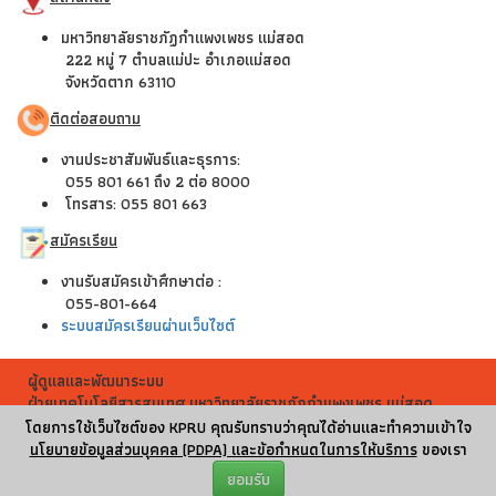
มหาวิทยาลัยราชภัฏกำแพงเพชร แม่สอด
222 หมู่ 7 ตำบลแม่ปะ อำเภอแม่สอด
จังหวัดตาก 63110
ติดต่อสอบถาม
งานประชาสัมพันธ์และธุรการ:
055 801 661 ถึง 2 ต่อ 8000
โทรสาร: 055 801 663
สมัครเรียน
งานรับสมัครเข้าศึกษาต่อ :
055-801-664
ระบบสมัครเรียนผ่านเว็บไซต์
ผู้ดูแลและพัฒนาระบบ
ฝ่ายเทคโนโลยีสารสนเทศ มหาวิทยาลัยราชภัฏกำแพงเพชร แม่สอด
ผู้เข้าชมทั้งหมด
โดยการใช้เว็บไซต์ของ KPRU คุณรับทราบว่าคุณได้อ่านและทำความเข้าใจ
256,582
นโยบายข้อมูลส่วนบุคคล (PDPA) และข้อกำหนดในการให้บริการ
ของเรา
ยอมรับ