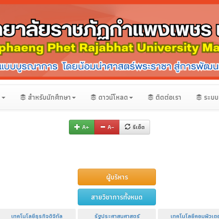
น
สำหรับนักศึกษา
ดาวน์โหลด
ติดต่อเรา
ระบบ
A+
A–
รีเซ็ต
ผู้บริหาร
สายวิชาการทั้งหมด
เทคโนโลยีธุรกิจดิจิทัล
รัฐประศาสนศาสตร์
เทคโนโลยีคอมพิวเตอ