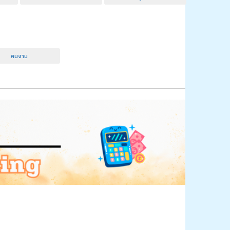
คนงาน