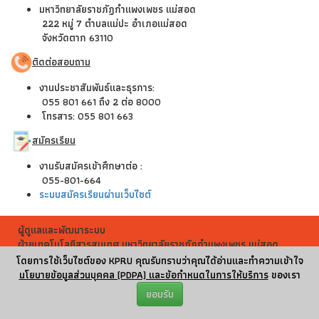
มหาวิทยาลัยราชภัฏกำแพงเพชร แม่สอด
222 หมู่ 7 ตำบลแม่ปะ อำเภอแม่สอด
จังหวัดตาก 63110
ติดต่อสอบถาม
งานประชาสัมพันธ์และธุรการ:
055 801 661 ถึง 2 ต่อ 8000
โทรสาร: 055 801 663
สมัครเรียน
งานรับสมัครเข้าศึกษาต่อ :
055-801-664
ระบบสมัครเรียนผ่านเว็บไซต์
ผู้ดูแลและพัฒนาระบบ
ฝ่ายเทคโนโลยีสารสนเทศ มหาวิทยาลัยราชภัฏกำแพงเพชร แม่สอด
ผู้เข้าชมทั้งหมด
256,747
โดยการใช้เว็บไซต์ของ KPRU คุณรับทราบว่าคุณได้อ่านและทำความเข้าใจ
นโยบายข้อมูลส่วนบุคคล (PDPA) และข้อกำหนดในการให้บริการ
ของเรา
ยอมรับ